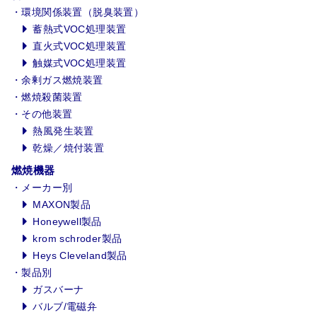
環境関係装置（脱臭装置）
蓄熱式VOC処理装置
直火式VOC処理装置
触媒式VOC処理装置
余剰ガス燃焼装置
燃焼殺菌装置
その他装置
熱風発生装置
乾燥／焼付装置
燃焼機器
メーカー別
MAXON製品
Honeywell製品
krom schroder製品
Heys Cleveland製品
製品別
ガスバーナ
バルブ/電磁弁