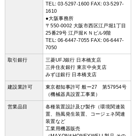
TEL: 03-5297-1600 FAX: 03-5297-
1610
●大阪事務所
〒550-0002 大阪市西区江戸堀1丁目
25番29号 江戸堀ＫＮビル9階
TEL: 06-6447-7055 FAX: 06-6447-
7050
取引銀行
三菱UFJ銀行 日本橋支店
三井住友銀行 東京中央支店
みずほ銀行 日本橋支店
建設業許可
東京都知事許可 般ー27 第57954号
（機械器具設置工事業）
営業品目
各種装置設計及び製作（環境関連装
置、熱風発生装置、コージェネ関連
装置など
工業用機器販売
（MAXON&HONEYWELL製品,その